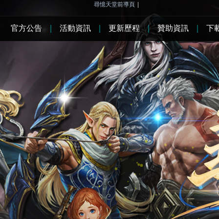
尋憶天堂前導頁
|