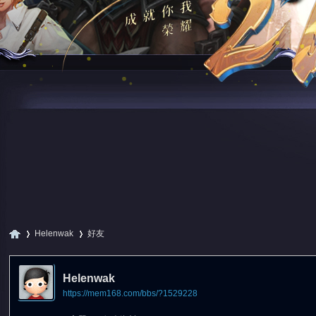
Helenwak
好友
Helenwak
https://mem168.com/bbs/?1529228
尋
›
›