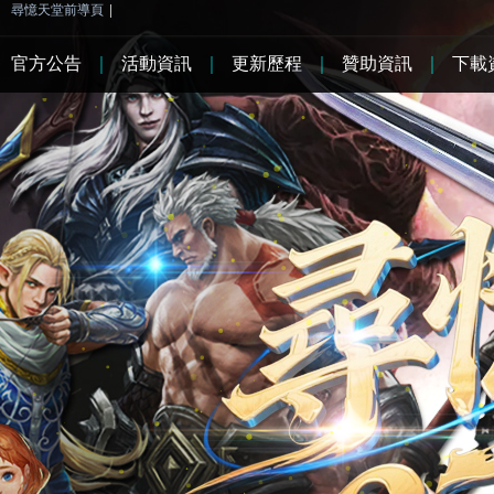
尋憶天堂前導頁
|