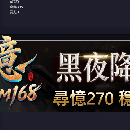
威望
0
金錢
395
貢獻
0
堂