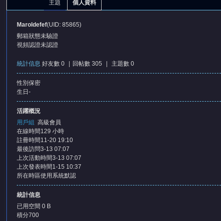
主題
個人資料
Maroldefef
(UID: 85865)
郵箱狀態
未驗證
視頻認證
未認證
統計信息
好友數 0
|
回帖數 305
|
主題數 0
性別
保密
憶
生日
-
活躍概況
用戶組
高級會員
在線時間
129 小時
註冊時間
11-20 19:10
最後訪問
3-13 07:07
上次活動時間
3-13 07:07
上次發表時間
1-15 10:37
所在時區
使用系統默認
天
統計信息
已用空間
0 B
積分
700