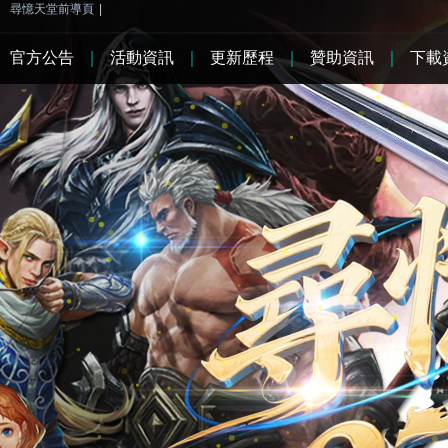
尋憶天堂前導頁
|