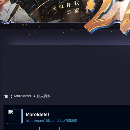
Maroldefef
個人資料
Maroldefef
https://mem168.com/bbs/?85865
尋
›
›