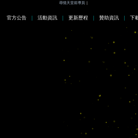
尋憶天堂前導頁
|