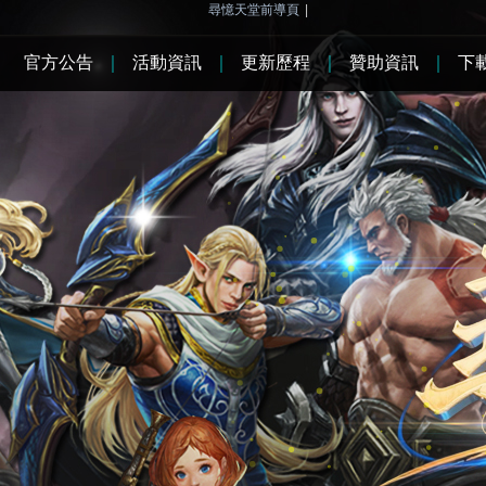
尋憶天堂前導頁
|