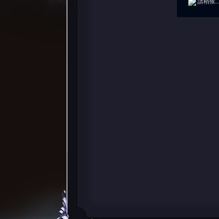
請稍候..