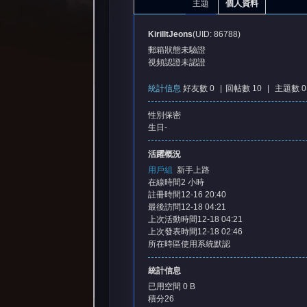
主題
個人資料
KirilltJeons
(UID: 86788)
郵箱狀態
未驗證
視頻認證
未認證
統計信息
好友數 0
|
回帖數 10
|
主題數 0
性別
保密
憶
生日
-
活躍概況
用戶組
新手上路
在線時間
2 小時
註冊時間
12-16 20:40
最後訪問
12-18 04:21
上次活動時間
12-18 04:21
上次發表時間
12-18 02:46
所在時區
使用系統默認
天
統計信息
已用空間
0 B
積分
26