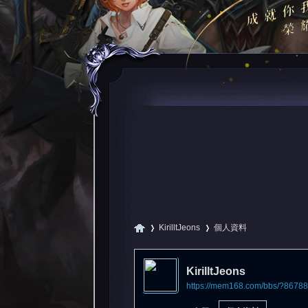
KirilltJeons
個人資料
KirilltJeons
https://mem168.com/bbs/?86788
尋
›
›