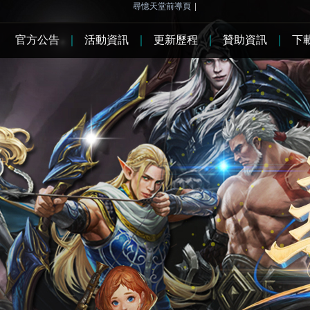
尋憶天堂前導頁
|