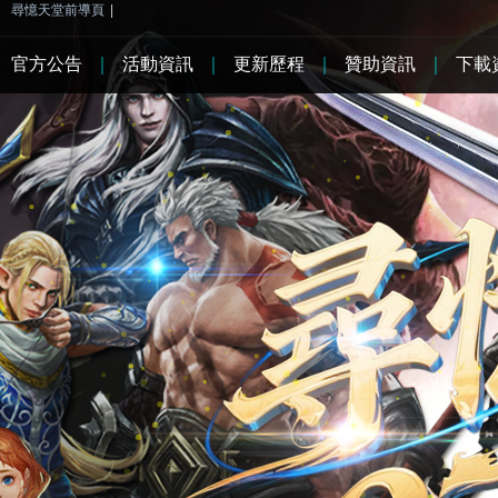
尋憶天堂前導頁
|