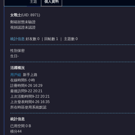
主題
個人資料
女戰士
(UID: 8971)
郵箱狀態
未驗證
視頻認證
未認證
統計信息
好友數 0
|
回帖數 1
|
主題數 0
性別
保密
憶
生日
-
活躍概況
用戶組
新手上路
在線時間
6 小時
註冊時間
4-26 16:29
最後訪問
9-22 20:21
上次活動時間
9-22 20:21
上次發表時間
4-26 16:35
所在時區
使用系統默認
天
統計信息
已用空間
0 B
積分
44