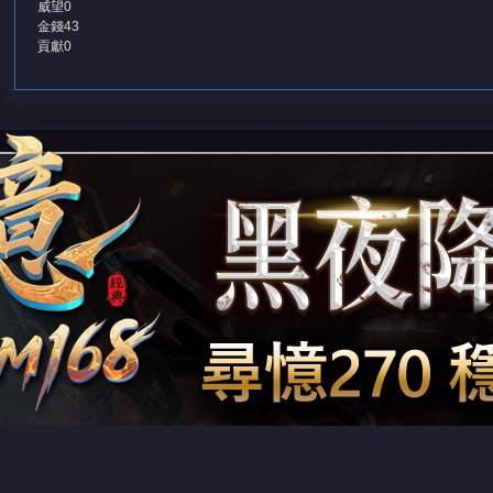
威望
0
金錢
43
貢獻
0
堂