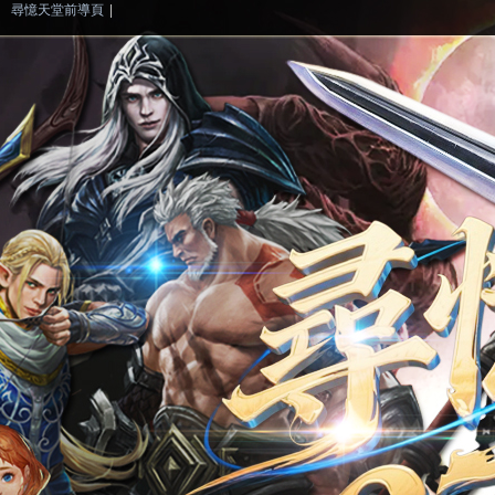
尋憶天堂前導頁
|