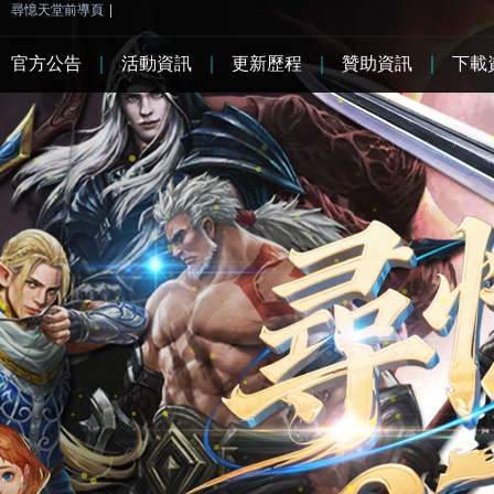
尋憶天堂前導頁
|