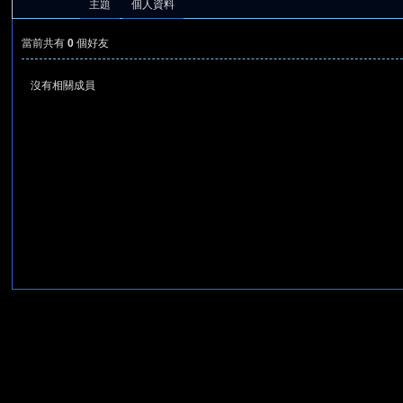
主題
個人資料
當前共有
0
個好友
沒有相關成員
憶
天