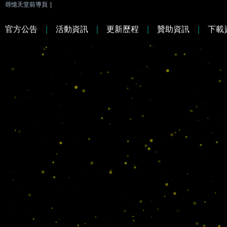
尋憶天堂前導頁
|