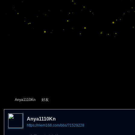
Anya1110Kn
好友
Anya1110Kn
https://mem168.com/bbs/?1529228
尋
›
›