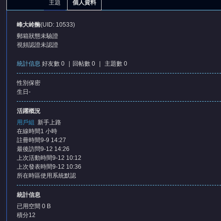
主題
個人資料
峰大岭酶
(UID: 10533)
郵箱狀態
未驗證
視頻認證
未認證
統計信息
好友數 0
|
回帖數 0
|
主題數 0
性別
保密
憶
生日
-
活躍概況
用戶組
新手上路
在線時間
1 小時
註冊時間
9-9 14:27
最後訪問
9-12 14:26
上次活動時間
9-12 10:12
上次發表時間
9-12 10:36
所在時區
使用系統默認
天
統計信息
已用空間
0 B
積分
12