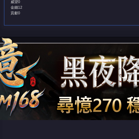
威望
0
金錢
12
貢獻
0
堂