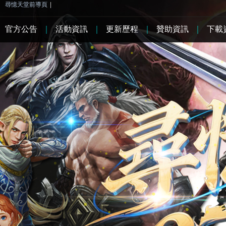
尋憶天堂前導頁
|