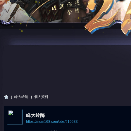
峰大岭酶
個人資料
峰大岭酶
https://mem168.com/bbs/?10533
尋
›
›