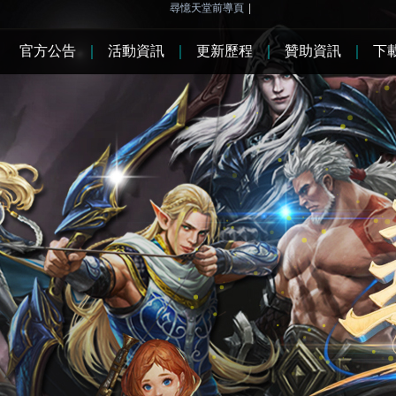
尋憶天堂前導頁
|