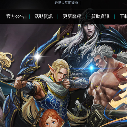
尋憶天堂前導頁
|