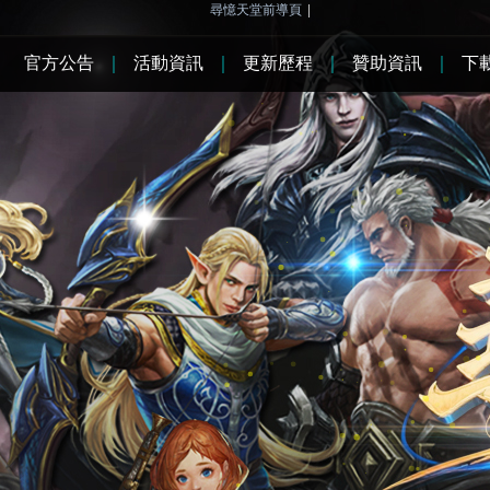
尋憶天堂前導頁
|