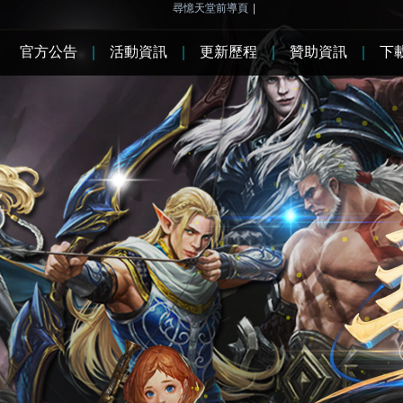
尋憶天堂前導頁
|