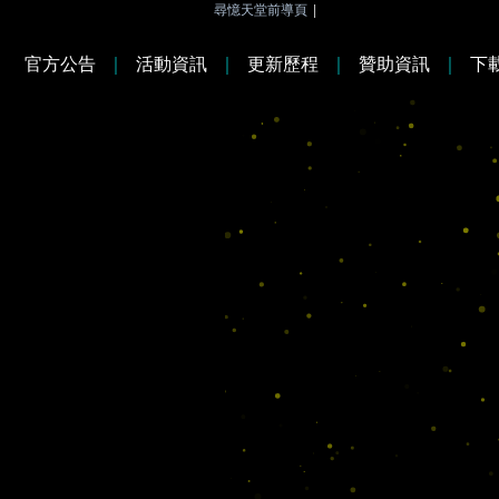
尋憶天堂前導頁
|