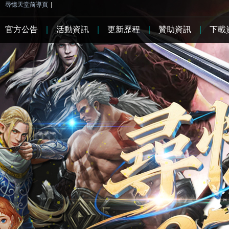
尋憶天堂前導頁
|