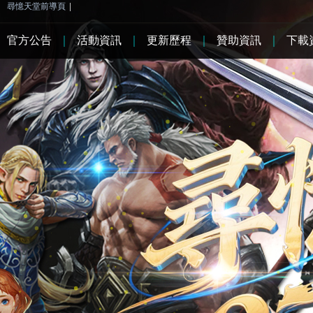
尋憶天堂前導頁
|