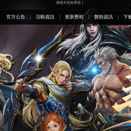
尋憶天堂前導頁
|