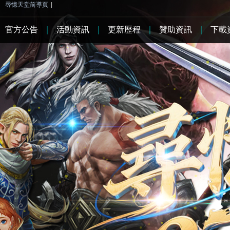
尋憶天堂前導頁
|