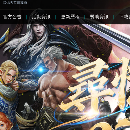
尋憶天堂前導頁
|