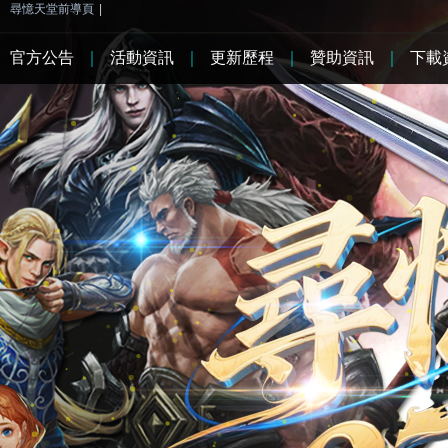
尋憶天堂前導頁
|