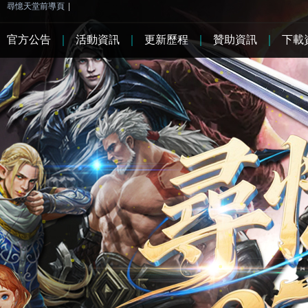
尋憶天堂前導頁
|