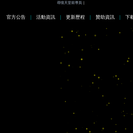
尋憶天堂前導頁
|