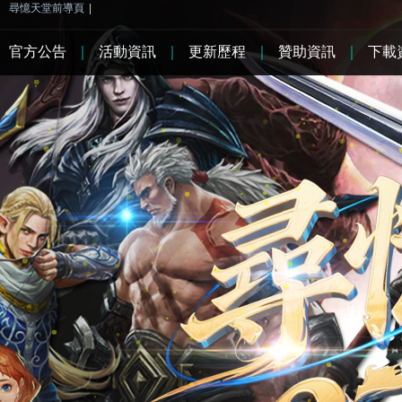
尋憶天堂前導頁
|