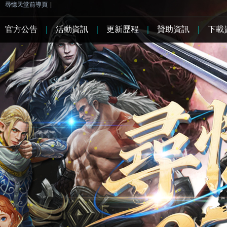
尋憶天堂前導頁
|