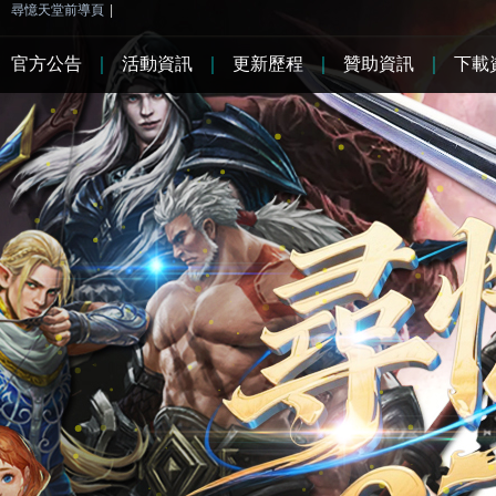
尋憶天堂前導頁
|