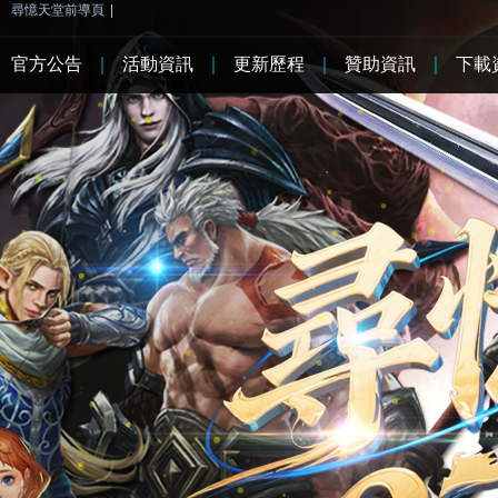
尋憶天堂前導頁
|