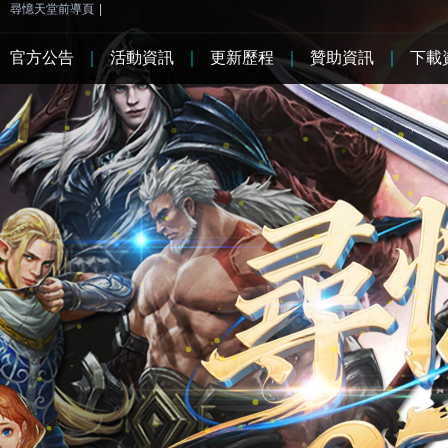
尋憶天堂前導頁
|