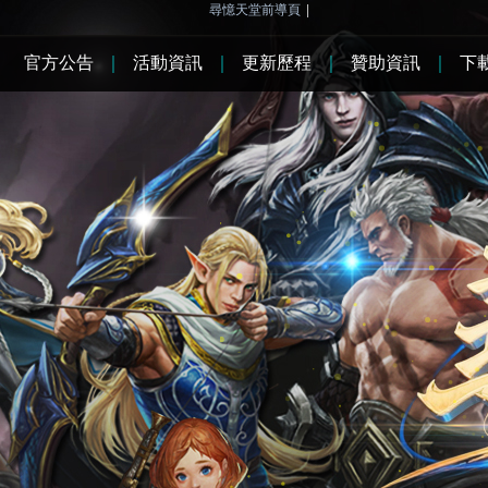
尋憶天堂前導頁
|