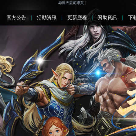
尋憶天堂前導頁
|