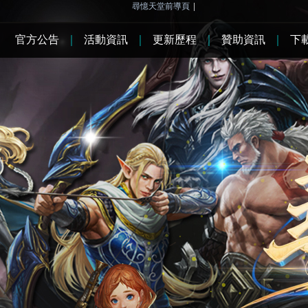
尋憶天堂前導頁
|