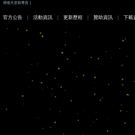
尋憶天堂前導頁
|