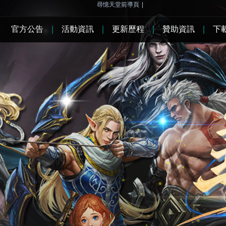
尋憶天堂前導頁
|