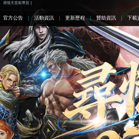
尋憶天堂前導頁
|