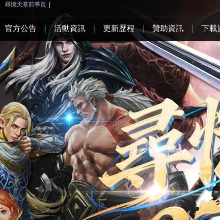
尋憶天堂前導頁
|