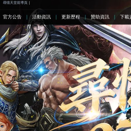
尋憶天堂前導頁
|