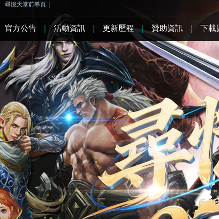
尋憶天堂前導頁
|