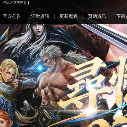
尋憶天堂前導頁
|