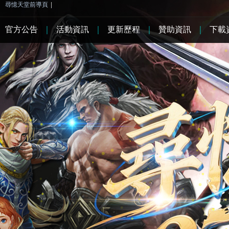
尋憶天堂前導頁
|