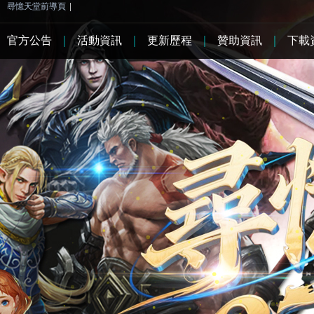
尋憶天堂前導頁
|