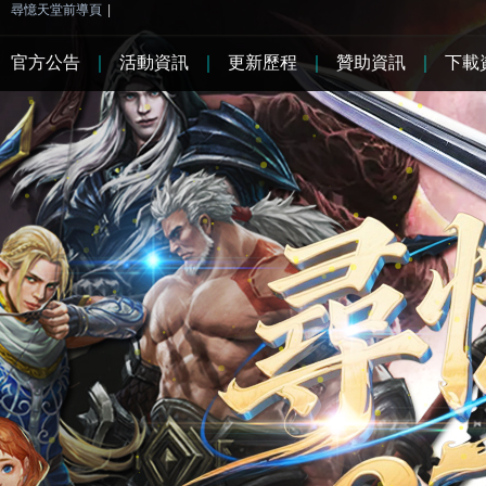
尋憶天堂前導頁
|