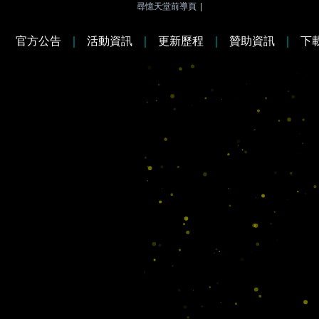
尋憶天堂前導頁
|