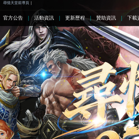
尋憶天堂前導頁
|