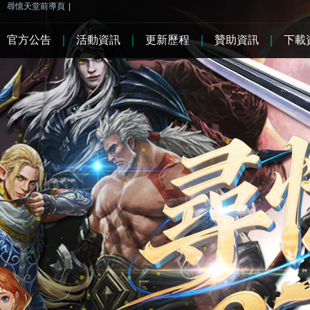
尋憶天堂前導頁
|