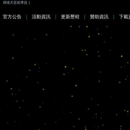
尋憶天堂前導頁
|