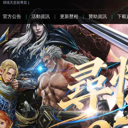
尋憶天堂前導頁
|