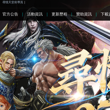
尋憶天堂前導頁
|