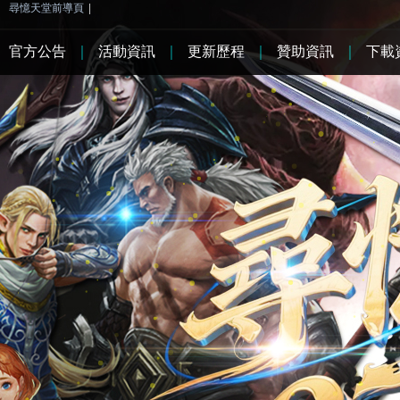
尋憶天堂前導頁
|