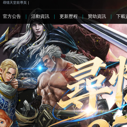
尋憶天堂前導頁
|